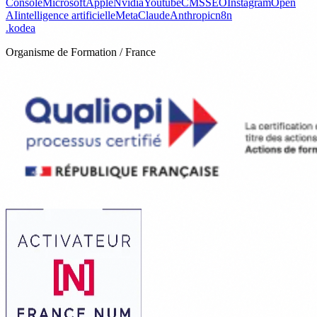
Console
Microsoft
Apple
Nvidia
Youtube
CMS
SEO
Instagram
Open
AI
intelligence artificielle
Meta
Claude
Anthropic
n8n
.
kodea
Organisme de Formation / France