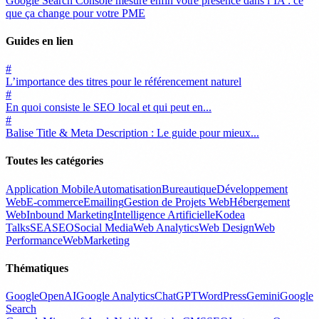
Google Search Console mesure enfin votre présence dans l’IA : ce
que ça change pour votre PME
Guides en lien
#
L’importance des titres pour le référencement naturel
#
En quoi consiste le SEO local et qui peut en...
#
Balise Title & Meta Description : Le guide pour mieux...
Toutes les catégories
Application Mobile
Automatisation
Bureautique
Développement
Web
E-commerce
Emailing
Gestion de Projets Web
Hébergement
Web
Inbound Marketing
Intelligence Artificielle
Kodea
Talks
SEA
SEO
Social Media
Web Analytics
Web Design
Web
Performance
WebMarketing
Thématiques
Google
OpenAI
Google Analytics
ChatGPT
WordPress
Gemini
Google
Search