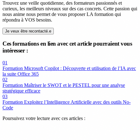
Trouvez une veille quotidienne, des formateurs passionnés et
curieux, les meilleurs niveaux sur des cas concrets. Cette passion qui
nous anime nous permet de vous proposer LA formation qui
répondra à VOS besoins.
Je veux être recontacté.e
Ces formations en lien avec cet article pourraient vous
intéresser :
01
Formation Microsoft Copilot : Découverte et utilisation de l’IA avec
la suite Office 365
02
Formation Maîtriser le SWOT et le PESTEL pour une analyse
stratégique efficace
03
Formation Exploitez l’Intelligence Artificielle avec des outils No-
Code
Poursuivez votre lecture avec ces articles :