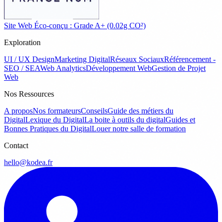
Site Web Éco-conçu : Grade A+ (0.02g CO²)
Exploration
UI / UX Design
Marketing Digital
Réseaux Sociaux
Référencement -
SEO / SEA
Web Analytics
Développement Web
Gestion de Projet
Web
Nos Ressources
A propos
Nos formateurs
Conseils
Guide des métiers du
Digital
Lexique du Digital
La boite à outils du digital
Guides et
Bonnes Pratiques du Digital
Louer notre salle de formation
Contact
hello@kodea.fr