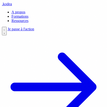
.
kodea
A propos
Formations
Ressources
Je passe à l'action