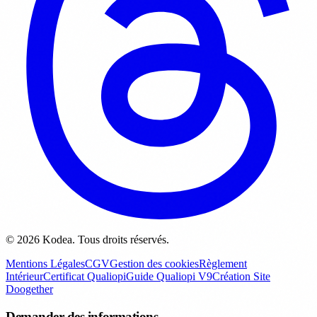
© 2026 Kodea. Tous droits réservés.
Mentions Légales
CGV
Gestion des cookies
Règlement
Intérieur
Certificat Qualiopi
Guide Qualiopi V9
Création Site
Doogether
Demander des informations