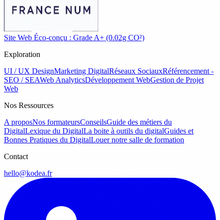
Site Web Éco-conçu : Grade A+ (0.02g CO²)
Exploration
UI / UX Design
Marketing Digital
Réseaux Sociaux
Référencement -
SEO / SEA
Web Analytics
Développement Web
Gestion de Projet
Web
Nos Ressources
A propos
Nos formateurs
Conseils
Guide des métiers du
Digital
Lexique du Digital
La boite à outils du digital
Guides et
Bonnes Pratiques du Digital
Louer notre salle de formation
Contact
hello@kodea.fr