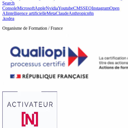
Search
Console
Microsoft
Apple
Nvidia
Youtube
CMS
SEO
Instagram
Open
AI
intelligence artificielle
Meta
Claude
Anthropic
n8n
.
kodea
Organisme de Formation / France