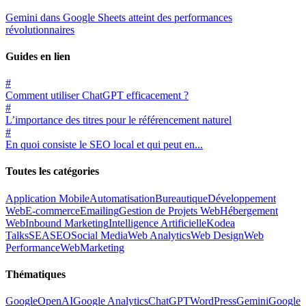
Gemini dans Google Sheets atteint des performances
révolutionnaires
Guides en lien
#
Comment utiliser ChatGPT efficacement ?
#
L’importance des titres pour le référencement naturel
#
En quoi consiste le SEO local et qui peut en...
Toutes les catégories
Application Mobile
Automatisation
Bureautique
Développement
Web
E-commerce
Emailing
Gestion de Projets Web
Hébergement
Web
Inbound Marketing
Intelligence Artificielle
Kodea
Talks
SEA
SEO
Social Media
Web Analytics
Web Design
Web
Performance
WebMarketing
Thématiques
Google
OpenAI
Google Analytics
ChatGPT
WordPress
Gemini
Google