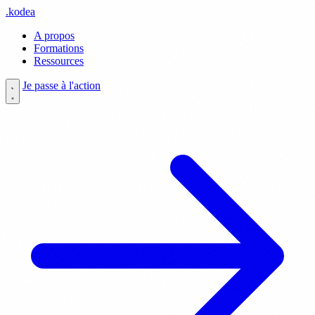
.
kodea
A propos
Formations
Ressources
Je passe à l'action