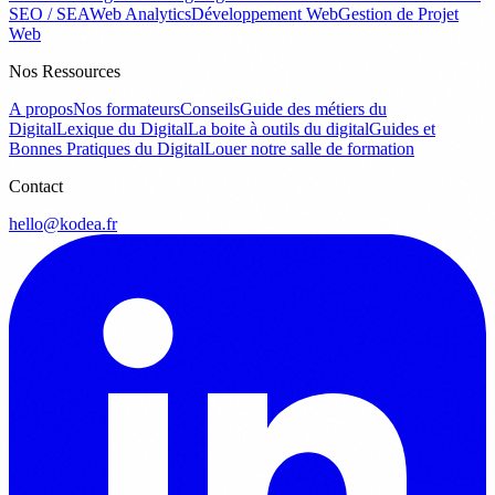
SEO / SEA
Web Analytics
Développement Web
Gestion de Projet
Web
Nos Ressources
A propos
Nos formateurs
Conseils
Guide des métiers du
Digital
Lexique du Digital
La boite à outils du digital
Guides et
Bonnes Pratiques du Digital
Louer notre salle de formation
Contact
hello@kodea.fr