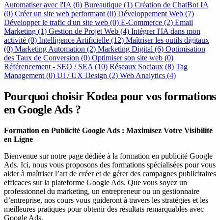
Automatiser avec l'IA
(0)
Bureautique
(1)
Création de ChatBot IA
(0)
Créer un site web performant
(0)
Développement Web
(7)
Développer le trafic d'un site web
(0)
E-Commerce
(2)
Email
Marketing
(1)
Gestion de Projet Web
(4)
Intégrer l'IA dans mon
activité
(0)
Intelligence Artificielle
(12)
Maîtriser les outils digitaux
(0)
Marketing Automation
(2)
Marketing Digital
(6)
Optimisation
des Taux de Conversion
(0)
Optimiser son site web
(0)
Référencement - SEO / SEA
(10)
Réseaux Sociaux
(8)
Tag
Management
(0)
UI / UX Design
(2)
Web Analytics
(4)
Pourquoi choisir Kodea pour vos formations
en Google Ads ?
Formation en Publicité Google Ads : Maximisez Votre Visibilité
en Ligne
Bienvenue sur notre page dédiée à la formation en publicité Google
Ads. Ici, nous vous proposons des formations spécialisées pour vous
aider à maîtriser l’art de créer et de gérer des campagnes publicitaires
efficaces sur la plateforme Google Ads. Que vous soyez un
professionnel du marketing, un entrepreneur ou un gestionnaire
d’entreprise, nos cours vous guideront à travers les stratégies et les
meilleures pratiques pour obtenir des résultats remarquables avec
Google Ads.