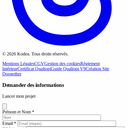
© 2026 Kodea. Tous droits réservés.
Mentions Légales
CGV
Gestion des cookies
Règlement
Intérieur
Certificat Qualiopi
Guide Qualiopi V9
Création Site
Doogether
Demander des informations
Lancer mon projet
Prénom et Nom
*
Email
*