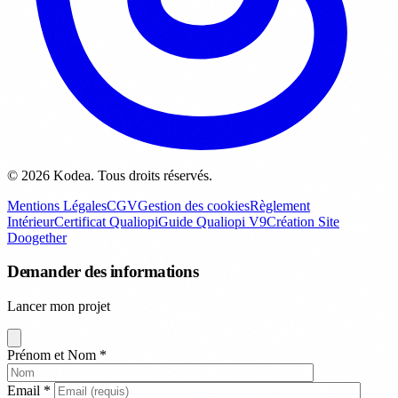
© 2026 Kodea. Tous droits réservés.
Mentions Légales
CGV
Gestion des cookies
Règlement
Intérieur
Certificat Qualiopi
Guide Qualiopi V9
Création Site
Doogether
Demander des informations
Lancer mon projet
Prénom et Nom
*
Email
*