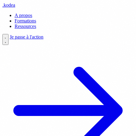
.
kodea
A propos
Formations
Ressources
Je passe à l'action