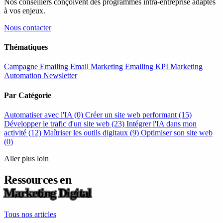
Nos conseillers conçoivent des programmes intra-entreprise adaptés
à vos enjeux.
Nous contacter
Thématiques
Campagne Emailing
Email Marketing
Emailing
KPI
Marketing
Automation
Newsletter
Par Catégorie
Automatiser avec l'IA
(0)
Créer un site web performant
(15)
Développer le trafic d'un site web
(23)
Intégrer l'IA dans mon
activité
(12)
Maîtriser les outils digitaux
(9)
Optimiser son site web
(0)
Aller plus loin
Ressources en
Marketing Digital
Tous nos articles