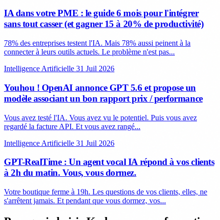
IA dans votre PME : le guide 6 mois pour l'intégrer
sans tout casser (et gagner 15 à 20% de productivité)
78% des entreprises testent l'IA. Mais 78% aussi peinent à la
connecter à leurs outils actuels. Le problème n'est pas...
Intelligence Artificielle
31 Juil 2026
Youhou ! OpenAI annonce GPT 5.6 et propose un
modèle associant un bon rapport prix / performance
Vous avez testé l'IA. Vous avez vu le potentiel. Puis vous avez
regardé la facture API. Et vous avez rangé...
Intelligence Artificielle
31 Juil 2026
GPT-RealTime : Un agent vocal IA répond à vos clients
à 2h du matin. Vous, vous dormez.
Votre boutique ferme à 19h. Les questions de vos clients, elles, ne
s'arrêtent jamais. Et pendant que vous dormez, vos...