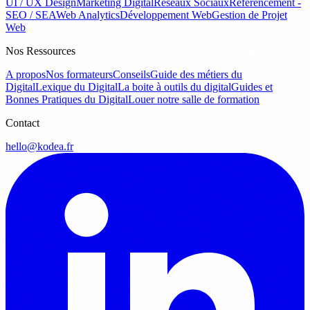
UI / UX Design
Marketing Digital
Réseaux Sociaux
Référencement -
SEO / SEA
Web Analytics
Développement Web
Gestion de Projet
Web
Nos Ressources
A propos
Nos formateurs
Conseils
Guide des métiers du
Digital
Lexique du Digital
La boite à outils du digital
Guides et
Bonnes Pratiques du Digital
Louer notre salle de formation
Contact
hello@kodea.fr