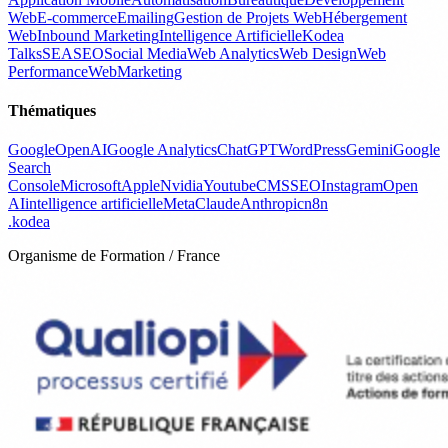
Web
E-commerce
Emailing
Gestion de Projets Web
Hébergement
Web
Inbound Marketing
Intelligence Artificielle
Kodea
Talks
SEA
SEO
Social Media
Web Analytics
Web Design
Web
Performance
WebMarketing
Thématiques
Google
OpenAI
Google Analytics
ChatGPT
WordPress
Gemini
Google
Search
Console
Microsoft
Apple
Nvidia
Youtube
CMS
SEO
Instagram
Open
AI
intelligence artificielle
Meta
Claude
Anthropic
n8n
.
kodea
Organisme de Formation / France