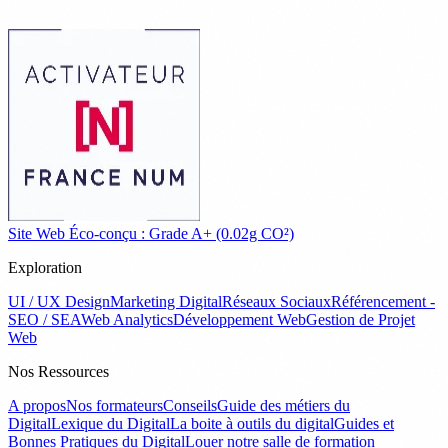
Site Web Éco-conçu : Grade A+ (0.02g CO²)
Exploration
UI / UX Design
Marketing Digital
Réseaux Sociaux
Référencement -
SEO / SEA
Web Analytics
Développement Web
Gestion de Projet
Web
Nos Ressources
A propos
Nos formateurs
Conseils
Guide des métiers du
Digital
Lexique du Digital
La boite à outils du digital
Guides et
Bonnes Pratiques du Digital
Louer notre salle de formation