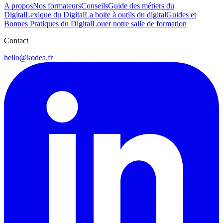
A propos
Nos formateurs
Conseils
Guide des métiers du
Digital
Lexique du Digital
La boite à outils du digital
Guides et
Bonnes Pratiques du Digital
Louer notre salle de formation
Contact
hello@kodea.fr