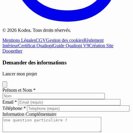
© 2026 Kodea. Tous droits réservés.
Mentions Légales
CGV
Gestion des cookies
Règlement
Intérieur
Certificat Qualiopi
Guide Qualiopi V9
Création Site
Doogether
Demander des informations
Lancer mon projet
Prénom et Nom
*
Email
*
Téléphone
*
Information Complémentaire