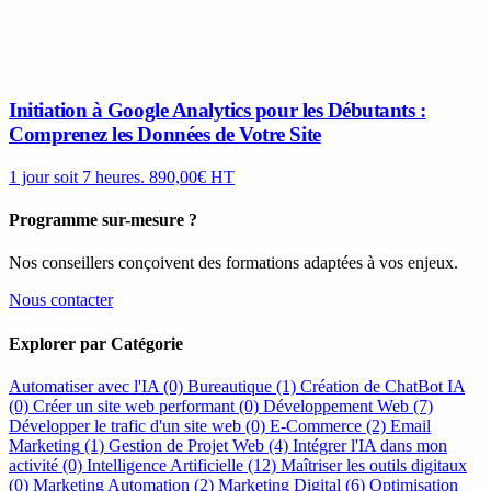
Initiation à Google Analytics pour les Débutants :
Comprenez les Données de Votre Site
1 jour soit 7 heures.
890,00€ HT
Programme sur-mesure ?
Nos conseillers conçoivent des formations adaptées à vos enjeux.
Nous contacter
Explorer par Catégorie
Automatiser avec l'IA
(0)
Bureautique
(1)
Création de ChatBot IA
(0)
Créer un site web performant
(0)
Développement Web
(7)
Développer le trafic d'un site web
(0)
E-Commerce
(2)
Email
Marketing
(1)
Gestion de Projet Web
(4)
Intégrer l'IA dans mon
activité
(0)
Intelligence Artificielle
(12)
Maîtriser les outils digitaux
(0)
Marketing Automation
(2)
Marketing Digital
(6)
Optimisation