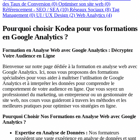
des Taux de Conversion
(0)
Optimiser son site web
(0)
Référencement - SEO / SEA
(10)
Réseaux Sociaux
(8)
Tag
Management
(0)
UI / UX Design
(2)
Web Analytics
(4)
Pourquoi choisir Kodea pour vos formations
en Google Analytics ?
Formation en Analyse Web avec Google Analytics : Décryptez
Votre Audience en Ligne
Bienvenue sur notre page dédiée à la formation en analyse web avec
Google Analytics. Ici, nous vous proposons des formations
spécialisées pour vous aider à maîtriser l’utilisation de Google
Analytics et à interpréter les données pour comprendre le
comportement de votre audience en ligne. Que vous soyez un
professionnel du marketing, un entrepreneur ou un gestionnaire de
site web, nos cours vous guideront à travers les méthodes et les
meilleures pratiques pour optimiser vos stratégies en ligne.
Pourquoi Choisir Nos Formations en Analyse Web avec Google
Analytics ?
Expertise en Analyse de Données :
Nos formateurs
possèdent une vaste expérience en analyse de données et sont