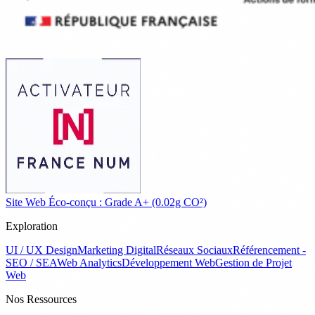
Site Web Éco-conçu : Grade A+ (0.02g CO²)
Exploration
UI / UX Design
Marketing Digital
Réseaux Sociaux
Référencement -
SEO / SEA
Web Analytics
Développement Web
Gestion de Projet
Web
Nos Ressources