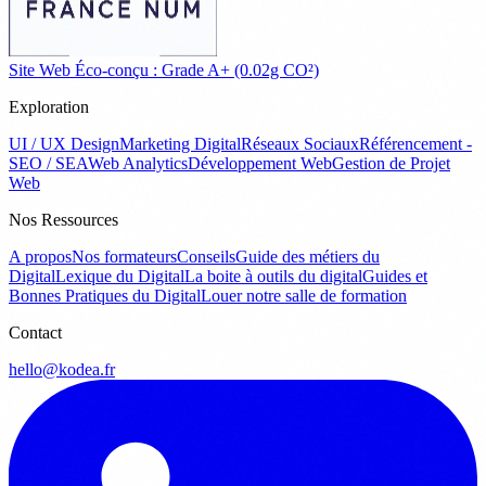
Site Web Éco-conçu : Grade A+ (0.02g CO²)
Exploration
UI / UX Design
Marketing Digital
Réseaux Sociaux
Référencement -
SEO / SEA
Web Analytics
Développement Web
Gestion de Projet
Web
Nos Ressources
A propos
Nos formateurs
Conseils
Guide des métiers du
Digital
Lexique du Digital
La boite à outils du digital
Guides et
Bonnes Pratiques du Digital
Louer notre salle de formation
Contact
hello@kodea.fr