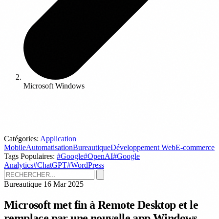
Microsoft Windows
Catégories:
Application
Mobile
Automatisation
Bureautique
Développement Web
E-commerce
Tags Populaires:
#Google
#OpenAI
#Google
Analytics
#ChatGPT
#WordPress
Bureautique
16 Mar 2025
Microsoft met fin à Remote Desktop et le
remplace par une nouvelle app Windows