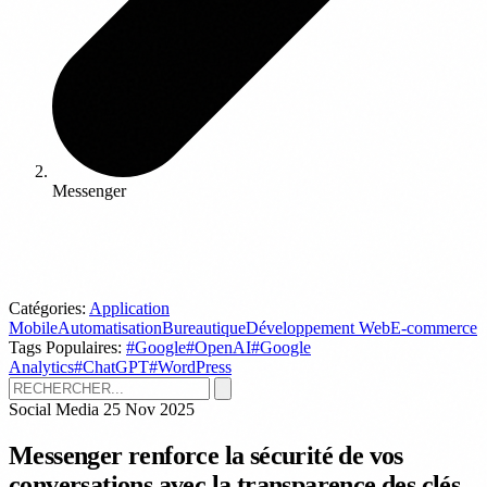
Messenger
Catégories:
Application
Mobile
Automatisation
Bureautique
Développement Web
E-commerce
Tags Populaires:
#Google
#OpenAI
#Google
Analytics
#ChatGPT
#WordPress
Social Media
25 Nov 2025
Messenger renforce la sécurité de vos
conversations avec la transparence des clés