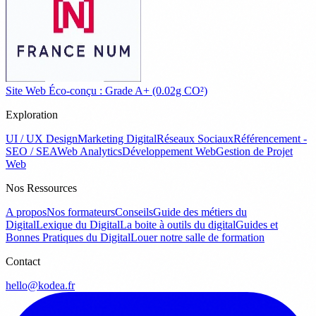
Site Web Éco-conçu : Grade A+ (0.02g CO²)
Exploration
UI / UX Design
Marketing Digital
Réseaux Sociaux
Référencement -
SEO / SEA
Web Analytics
Développement Web
Gestion de Projet
Web
Nos Ressources
A propos
Nos formateurs
Conseils
Guide des métiers du
Digital
Lexique du Digital
La boite à outils du digital
Guides et
Bonnes Pratiques du Digital
Louer notre salle de formation
Contact
hello@kodea.fr