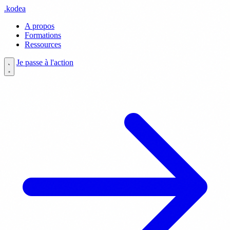
.
kodea
A propos
Formations
Ressources
Je passe à l'action