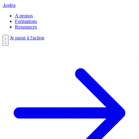
.
kodea
A propos
Formations
Ressources
Je passe à l'action