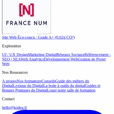
Site Web Éco-conçu : Grade A+ (0.02g CO²)
Exploration
UI / UX Design
Marketing Digital
Réseaux Sociaux
Référencement -
SEO / SEA
Web Analytics
Développement Web
Gestion de Projet
Web
Nos Ressources
A propos
Nos formateurs
Conseils
Guide des métiers du
Digital
Lexique du Digital
La boite à outils du digital
Guides et
Bonnes Pratiques du Digital
Louer notre salle de formation
Contact
hello@kodea.fr