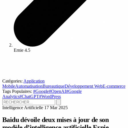
Ernie 4.5
Catégories:
Application
Mobile
Automatisation
Bureautique
Développement Web
E-commerce
Tags Populaires:
#Google
#OpenAI
#Google
Analytics
#ChatGPT
#WordPress
Intelligence Artificielle
17 Mar 2025
Baidu dévoile deux mises à jour de son
modèle d’intelligence artificielle Ernie