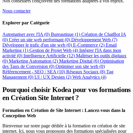
Nos conseillers conçoivent des formations adaptées à vos enjeux.
Nous contacter
Explorer par Catégorie
Automatiser avec l'IA
(0)
Bureautique
(1)
Création de ChatBot IA
(0)
Créer un site web performant
(0)
Développement Web
(7)
Développer le trafic d'un site web
(0)
E-Commerce
(2)
Email
Marketing
(1)
Gestion de Projet Web
(4)
Intégrer l'IA dans mon
activité
(0)
Intelligence Artificielle
(12)
Maîtriser les outils digitaux
(0)
Marketing Automation
(2)
Marketing Digital
(6)
Optimisation
des Taux de Conversion
(0)
Optimiser son site web
(0)
Référencement - SEO / SEA
(10)
Réseaux Sociaux
(8)
Tag
Management
(0)
UI / UX Design
(2)
Web Analytics
(4)
Pourquoi choisir Kodea pour vos formations
en Création Site Internet ?
Formation en Création de Site Internet : Lancez-vous dans la
Conception Web
Bienvenue sur notre page dédiée à la formation en création de site
internet. Ici, nous vous proposons des formations spécialisées pour