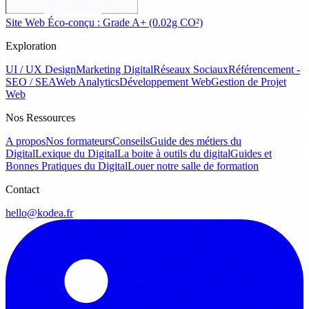
Site Web Éco-conçu : Grade A+ (0.02g CO²)
Exploration
UI / UX Design
Marketing Digital
Réseaux Sociaux
Référencement -
SEO / SEA
Web Analytics
Développement Web
Gestion de Projet
Web
Nos Ressources
A propos
Nos formateurs
Conseils
Guide des métiers du
Digital
Lexique du Digital
La boite à outils du digital
Guides et
Bonnes Pratiques du Digital
Louer notre salle de formation
Contact
hello@kodea.fr