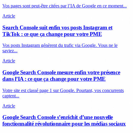
Vos pages sont peut-être citées par l’IA de Google en ce moment...
Article
Search Console suit enfin vos posts Instagram et
TikTok : ce que ça change pour votre PME
Vos posts Instagram génèrent du trafic via Google. Vous ne le
saviez...
Article
Google Search Console mesure enfin votre présence
dans l’IA : ce que ça change pour votre PME
Votre site est classé page 1 sur Google. Pourtant, vos concurrents
captent...
Article
Google Search Console s’enrichit d’une nouvelle
fonctionnalité révolutionnaire pour les médias sociaux