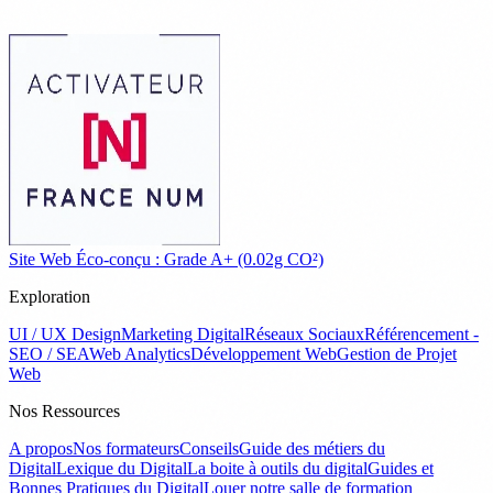
Site Web Éco-conçu : Grade A+ (0.02g CO²)
Exploration
UI / UX Design
Marketing Digital
Réseaux Sociaux
Référencement -
SEO / SEA
Web Analytics
Développement Web
Gestion de Projet
Web
Nos Ressources
A propos
Nos formateurs
Conseils
Guide des métiers du
Digital
Lexique du Digital
La boite à outils du digital
Guides et
Bonnes Pratiques du Digital
Louer notre salle de formation