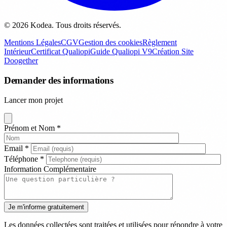
© 2026 Kodea. Tous droits réservés.
Mentions Légales
CGV
Gestion des cookies
Règlement
Intérieur
Certificat Qualiopi
Guide Qualiopi V9
Création Site
Doogether
Demander des informations
Lancer mon projet
Prénom et Nom
*
Email
*
Téléphone
*
Information Complémentaire
Les données collectées sont traitées et utilisées pour répondre à votre