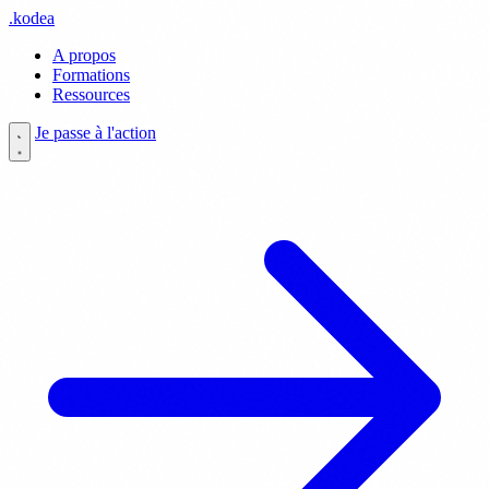
.
kodea
A propos
Formations
Ressources
Je passe à l'action