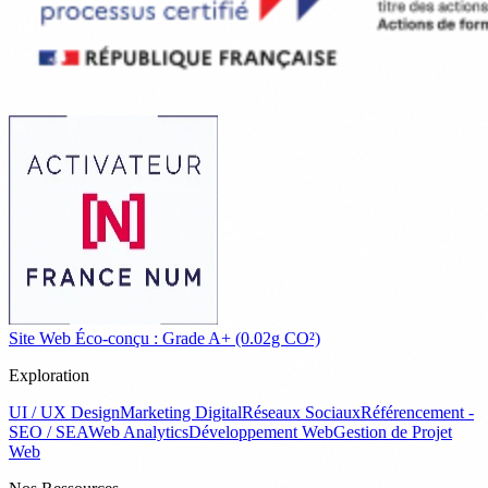
Site Web Éco-conçu : Grade A+ (0.02g CO²)
Exploration
UI / UX Design
Marketing Digital
Réseaux Sociaux
Référencement -
SEO / SEA
Web Analytics
Développement Web
Gestion de Projet
Web