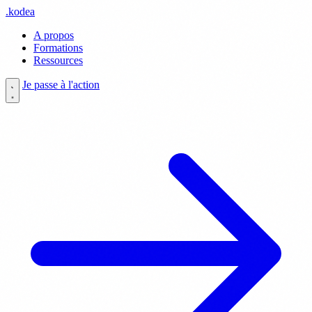
.
kodea
A propos
Formations
Ressources
Je passe à l'action