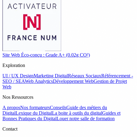
Site Web Éco-conçu : Grade A+ (0.02g CO²)
Exploration
UI / UX Design
Marketing Digital
Réseaux Sociaux
Référencement -
SEO / SEA
Web Analytics
Développement Web
Gestion de Projet
Web
Nos Ressources
A propos
Nos formateurs
Conseils
Guide des métiers du
Digital
Lexique du Digital
La boite à outils du digital
Guides et
Bonnes Pratiques du Digital
Louer notre salle de formation
Contact