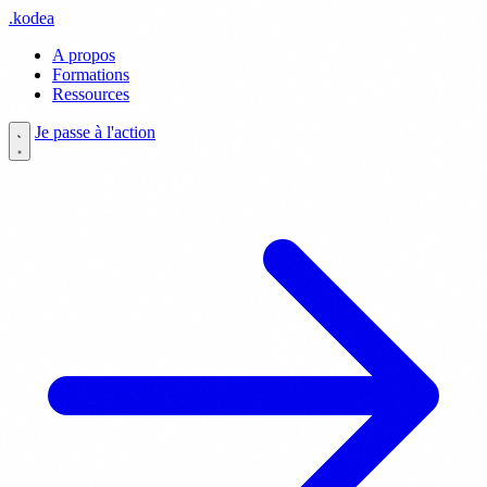
.
kodea
A propos
Formations
Ressources
Je passe à l'action