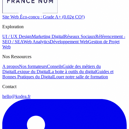
Site Web Éco-conçu : Grade A+ (0.02g CO²)
Exploration
UI / UX Design
Marketing Digital
Réseaux Sociaux
Référencement -
SEO / SEA
Web Analytics
Développement Web
Gestion de Projet
Web
Nos Ressources
A propos
Nos formateurs
Conseils
Guide des métiers du
Digital
Lexique du Digital
La boite à outils du digital
Guides et
Bonnes Pratiques du Digital
Louer notre salle de formation
Contact
hello@kodea.fr