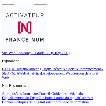
Site Web Éco-conçu : Grade A+ (0.02g CO²)
Exploration
UI / UX Design
Marketing Digital
Réseaux Sociaux
Référencement -
SEO / SEA
Web Analytics
Développement Web
Gestion de Projet
Web
Nos Ressources
A propos
Nos formateurs
Conseils
Guide des métiers du
Digital
Lexique du Digital
La boite à outils du digital
Guides et
Bonnes Pratiques du Digital
Louer notre salle de formation