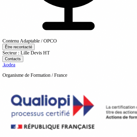
Contenu Adaptable / OPCO
Être recontacté
Secteur : Lille
Devis
HT
Contacts
.
kodea
Organisme de Formation / France