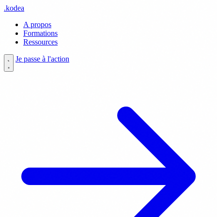
.
kodea
A propos
Formations
Ressources
Je passe à l'action