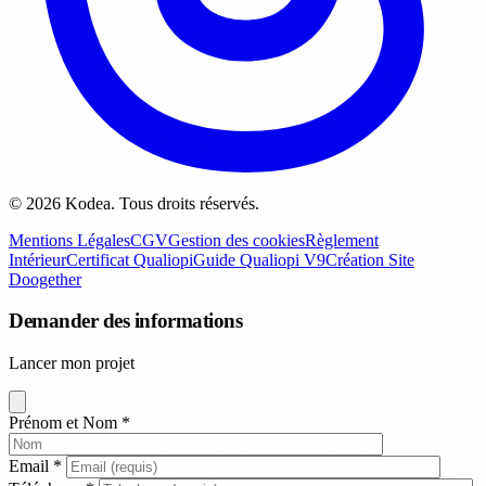
© 2026 Kodea. Tous droits réservés.
Mentions Légales
CGV
Gestion des cookies
Règlement
Intérieur
Certificat Qualiopi
Guide Qualiopi V9
Création Site
Doogether
Demander des informations
Lancer mon projet
Prénom et Nom
*
Email
*