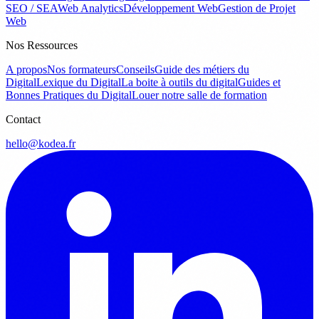
SEO / SEA
Web Analytics
Développement Web
Gestion de Projet
Web
Nos Ressources
A propos
Nos formateurs
Conseils
Guide des métiers du
Digital
Lexique du Digital
La boite à outils du digital
Guides et
Bonnes Pratiques du Digital
Louer notre salle de formation
Contact
hello@kodea.fr