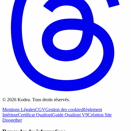
© 2026 Kodea. Tous droits réservés.
Mentions Légales
CGV
Gestion des cookies
Règlement
Intérieur
Certificat Qualiopi
Guide Qualiopi V9
Création Site
Doogether