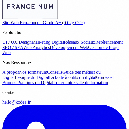
Site Web Éco-conçu : Grade A+ (0.02g CO²)
Exploration
UI / UX Design
Marketing Digital
Réseaux Sociaux
Référencement -
SEO / SEA
Web Analytics
Développement Web
Gestion de Projet
Web
Nos Ressources
A propos
Nos formateurs
Conseils
Guide des métiers du
Digital
Lexique du Digital
La boite à outils du digital
Guides et
Bonnes Pratiques du Digital
Louer notre salle de formation
Contact
hello@kodea.fr