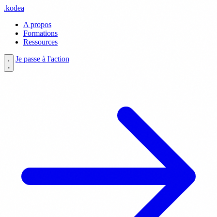
.
kodea
A propos
Formations
Ressources
Je passe à l'action