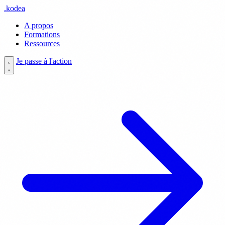
.
kodea
A propos
Formations
Ressources
Je passe à l'action