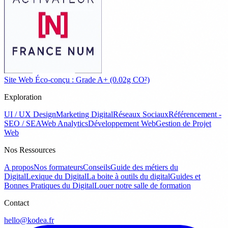
Site Web Éco-conçu : Grade A+ (0.02g CO²)
Exploration
UI / UX Design
Marketing Digital
Réseaux Sociaux
Référencement -
SEO / SEA
Web Analytics
Développement Web
Gestion de Projet
Web
Nos Ressources
A propos
Nos formateurs
Conseils
Guide des métiers du
Digital
Lexique du Digital
La boite à outils du digital
Guides et
Bonnes Pratiques du Digital
Louer notre salle de formation
Contact
hello@kodea.fr