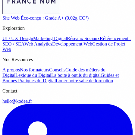
Site Web Éco-conçu : Grade A+ (0.02g CO²)
Exploration
UI / UX Design
Marketing Digital
Réseaux Sociaux
Référencement -
SEO / SEA
Web Analytics
Développement Web
Gestion de Projet
Web
Nos Ressources
A propos
Nos formateurs
Conseils
Guide des métiers du
Digital
Lexique du Digital
La boite à outils du digital
Guides et
Bonnes Pratiques du Digital
Louer notre salle de formation
Contact
hello@kodea.fr