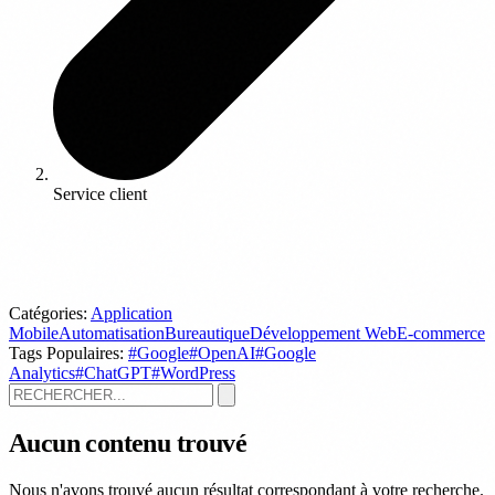
Service client
Catégories:
Application
Mobile
Automatisation
Bureautique
Développement Web
E-commerce
Tags Populaires:
#Google
#OpenAI
#Google
Analytics
#ChatGPT
#WordPress
Aucun contenu trouvé
Nous n'avons trouvé aucun résultat correspondant à votre recherche.