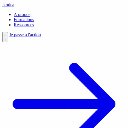
.
kodea
A propos
Formations
Ressources
Je passe à l'action