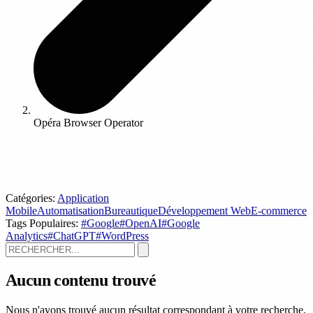
Opéra Browser Operator
Catégories:
Application
Mobile
Automatisation
Bureautique
Développement Web
E-commerce
Tags Populaires:
#Google
#OpenAI
#Google
Analytics
#ChatGPT
#WordPress
Aucun contenu trouvé
Nous n'avons trouvé aucun résultat correspondant à votre recherche.