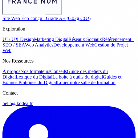
Site Web Éco-conçu : Grade A+ (0.02g CO²)
Exploration
UI / UX Design
Marketing Digital
Réseaux Sociaux
Référencement -
SEO / SEA
Web Analytics
Développement Web
Gestion de Projet
Web
Nos Ressources
A propos
Nos formateurs
Conseils
Guide des métiers du
Digital
Lexique du Digital
La boite à outils du digital
Guides et
Bonnes Pratiques du Digital
Louer notre salle de formation
Contact
hello@kodea.fr