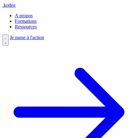
.
kodea
A propos
Formations
Ressources
Je passe à l'action