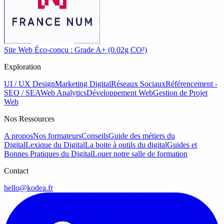
Site Web Éco-conçu : Grade A+ (0.02g CO²)
Exploration
UI / UX Design
Marketing Digital
Réseaux Sociaux
Référencement -
SEO / SEA
Web Analytics
Développement Web
Gestion de Projet
Web
Nos Ressources
A propos
Nos formateurs
Conseils
Guide des métiers du
Digital
Lexique du Digital
La boite à outils du digital
Guides et
Bonnes Pratiques du Digital
Louer notre salle de formation
Contact
hello@kodea.fr