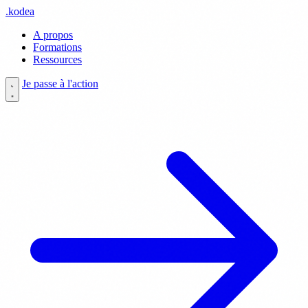
.
kodea
A propos
Formations
Ressources
Je passe à l'action