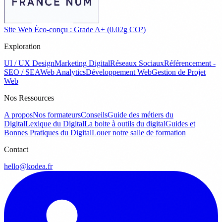
Site Web Éco-conçu : Grade A+ (0.02g CO²)
Exploration
UI / UX Design
Marketing Digital
Réseaux Sociaux
Référencement -
SEO / SEA
Web Analytics
Développement Web
Gestion de Projet
Web
Nos Ressources
A propos
Nos formateurs
Conseils
Guide des métiers du
Digital
Lexique du Digital
La boite à outils du digital
Guides et
Bonnes Pratiques du Digital
Louer notre salle de formation
Contact
hello@kodea.fr