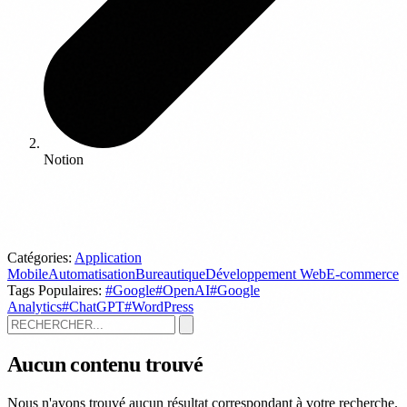
Notion
Catégories:
Application
Mobile
Automatisation
Bureautique
Développement Web
E-commerce
Tags Populaires:
#Google
#OpenAI
#Google
Analytics
#ChatGPT
#WordPress
Aucun contenu trouvé
Nous n'avons trouvé aucun résultat correspondant à votre recherche.