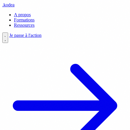
.
kodea
A propos
Formations
Ressources
Je passe à l'action